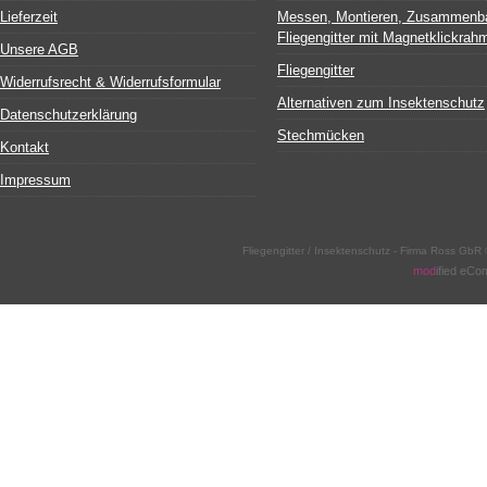
Lieferzeit
Messen, Montieren, Zusammenb
Fliegengitter mit Magnetklickrah
Unsere AGB
Fliegengitter
Widerrufsrecht & Widerrufsformular
Alternativen zum Insektenschutz
Datenschutzerklärung
Stechmücken
Kontakt
Impressum
Fliegengitter / Insektenschutz - Firma Ross Gb
mod
ified eC